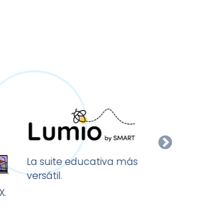
El software e
La suite educativa más
de escritorio
versátil.
utilizado.
X.