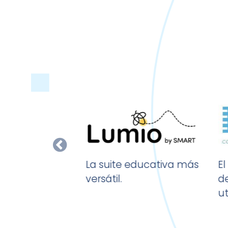
E
La suite educativa más
d
versátil.
ut
ART Board MX.