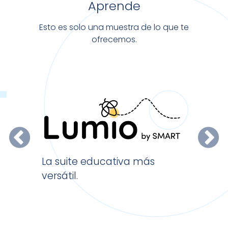
Aprende
Esto es solo una muestra de lo que te
ofrecemos.
El softw
La suite educativa más
escritori
versátil.
X.