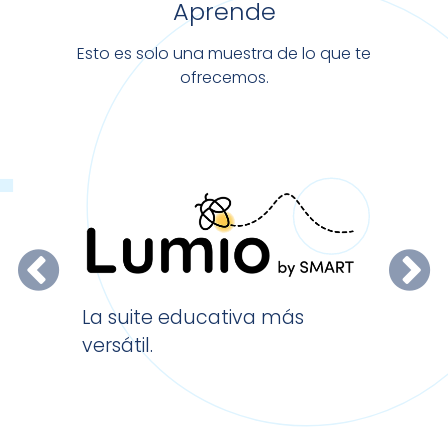
Aprende
Esto es solo una muestra de lo que te
ofrecemos.
El softw
La suite educativa más
escritori
versátil.
X.