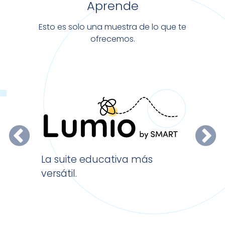
Aprende
Esto es solo una muestra de lo que te
ofrecemos.
El softw
La suite educativa más
escritori
versátil.
X.