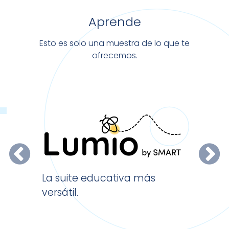
Aprende
Esto es solo una muestra de lo que te
ofrecemos.
El softw
La suite educativa más
escritori
versátil.
X.